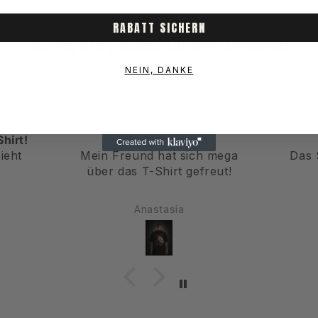
RABATT SICHERN
Lassen Sie Kunden für uns sprechen
NEIN, DANKE
aus 138 Bewertungen
hirt!
Mega
ieht
Mein Freund hat sich mega
Das 
über das T-Shirt gefreut!
Anastasia