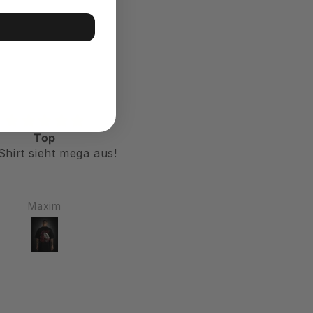
Top
Mein neues Lieblingsshi
Shirt sieht mega aus!
Top
Maxim
Peter