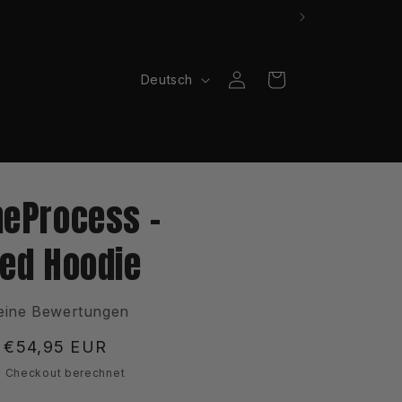
S
Einloggen
Warenkorb
Deutsch
p
r
a
c
heProcess -
h
e
zed Hoodie
eine Bewertungen
Verkaufspreis
€54,95 EUR
 Checkout berechnet