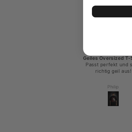
Stylisch
Geiles Oversized T-S
Sieht sehr gut aus
Passt perfekt und s
richtig geil aus!
Leon
Philip