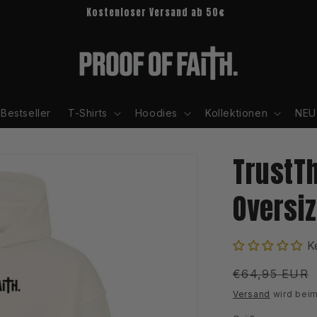
Kostenloser Versand ab 50€
Bestseller
T-Shirts
Hoodies
Kollektionen
NEU
TrustT
Oversi
K
Normaler
€64,95 EUR
Preis
Versand
wird beim