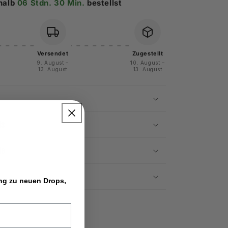
halb
06 Stdn. 30 Min.
bestellst
Versendet
Zugestellt
9. August –
10. August –
13. August
13. August
is
le
ang zu neuen Drops,