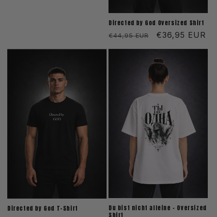
Directed by God Oversized Shirt
Normaler
Verkaufspreis
€36,95 EUR
€44,95 EUR
Preis
Du bist nicht alleine - Oversized
Directed by God T-Shirt
Shirt