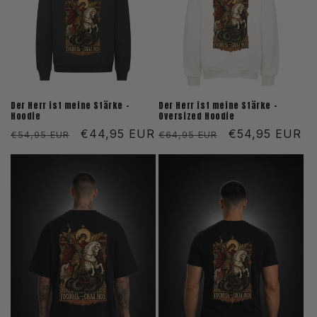
Der Herr ist meine Stärke -
Der Herr ist meine Stärke -
Hoodie
Oversized Hoodie
Normaler
Verkaufspreis
€44,95 EUR
Normaler
Verkaufspreis
€54,95 EUR
€54,95 EUR
€64,95 EUR
Preis
Preis