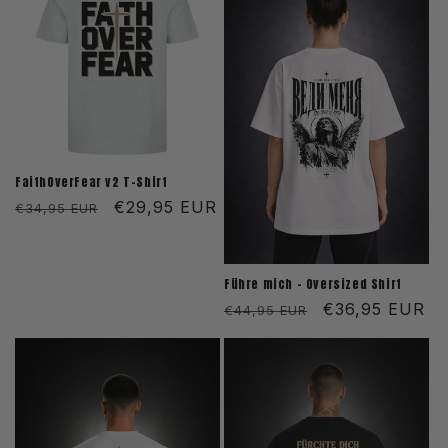
FaithOverFear v2 T-Shirt
Normaler
Verkaufspreis
€29,95 EUR
€34,95 EUR
Preis
Führe mich - Oversized Shirt
Normaler
Verkaufspreis
€36,95 EUR
€44,95 EUR
Preis