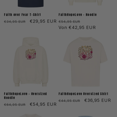
Faith over Fear T-Shirt
FaithHopeLove - Hoodie
Normaler
Verkaufspreis
€29,95 EUR
Normaler
Verkaufspreis
€34,95 EUR
€54,95 EUR
Preis
Preis
Von €42,95 EUR
FaithHopeLove - Oversized
FaithHopeLove Oversized Shirt
Hoodie
Normaler
Verkaufspreis
€36,95 EUR
€44,95 EUR
Normaler
Verkaufspreis
€54,95 EUR
€64,95 EUR
Preis
Preis