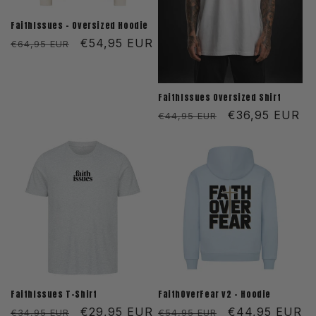
FaithIssues - Oversized Hoodie
Normaler
Verkaufspreis
€54,95 EUR
€64,95 EUR
Preis
FaithIssues Oversized Shirt
Normaler
Verkaufspreis
€36,95 EUR
€44,95 EUR
Preis
FaithIssues T-Shirt
FaithOverFear v2 - Hoodie
Normaler
Verkaufspreis
€29,95 EUR
Normaler
Verkaufspreis
€44,95 EUR
€34,95 EUR
€54,95 EUR