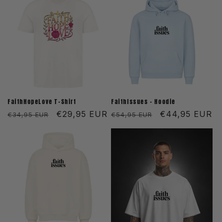
FaithHopeLove T-Shirt
FaithIssues - Hoodie
Normaler
Verkaufspreis
€29,95 EUR
Normaler
Verkaufspreis
€44,95 EUR
€34,95 EUR
€54,95 EUR
Preis
Preis