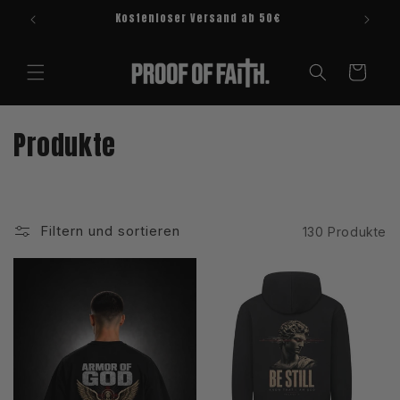
Direkt
Kostenloser Versand ab 50€
zum
Inhalt
Warenkorb
K
Produkte
a
t
Filtern und sortieren
130 Produkte
e
g
o
r
i