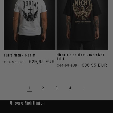
Fürchte dich nicht - Oversized
Führe mich - T-Shirt
Shirt
Normaler
Verkaufspreis
€29,95 EUR
€34,95 EUR
Normaler
Verkaufspreis
€36,95 EUR
€44,95 EUR
Preis
Preis
1
2
3
4
Unsere Richtlinien