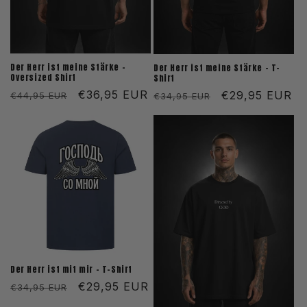
Der Herr ist meine Stärke -
Der Herr ist meine Stärke - T-
Oversized Shirt
Shirt
Normaler
Verkaufspreis
€36,95 EUR
Normaler
Verkaufspreis
€29,95 EUR
€44,95 EUR
€34,95 EUR
Preis
Preis
Der Herr ist mit mir - T-Shirt
Normaler
Verkaufspreis
€29,95 EUR
€34,95 EUR
Preis