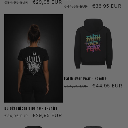
Normaler
Verkaufspreis
€29,95 EUR
€34,95 EUR
Normaler
Verkaufspreis
€36,95 EUR
€44,95 EUR
Preis
Preis
Faith over Fear - Hoodie
Normaler
Verkaufspreis
€44,95 EUR
€54,95 EUR
Preis
Du bist nicht alleine - T-Shirt
Normaler
Verkaufspreis
€29,95 EUR
€34,95 EUR
Preis