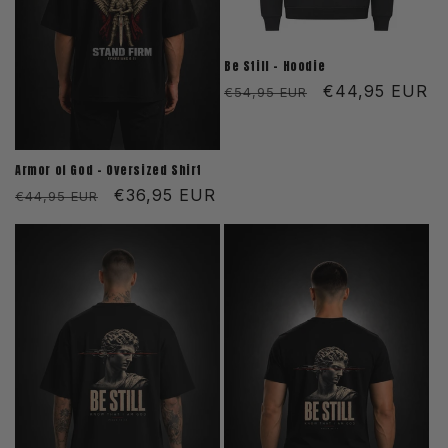
e
:
Be Still - Hoodie
Normaler
Verkaufspreis
€44,95 EUR
€54,95 EUR
Preis
Armor of God - Oversized Shirt
Normaler
Verkaufspreis
€36,95 EUR
€44,95 EUR
Preis