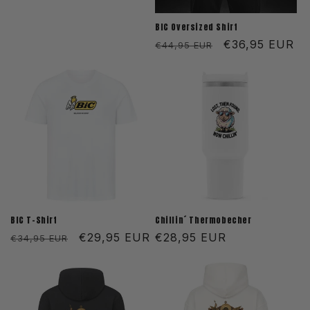
BIC Oversized Shirt
Normaler
Verkaufspreis
€36,95 EUR
€44,95 EUR
Preis
BIC T-Shirt
Chillin´ Thermobecher
Normaler
Verkaufspreis
€29,95 EUR
Normaler
€28,95 EUR
€34,95 EUR
Preis
Preis