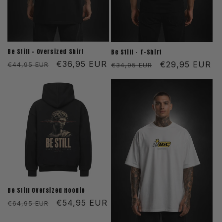
Be Still - Oversized Shirt
Be Still - T-Shirt
Normaler
Verkaufspreis
€36,95 EUR
Normaler
Verkaufspreis
€29,95 EUR
€44,95 EUR
€34,95 EUR
Preis
Preis
Be Still Oversized Hoodie
Normaler
Verkaufspreis
€54,95 EUR
€64,95 EUR
Preis