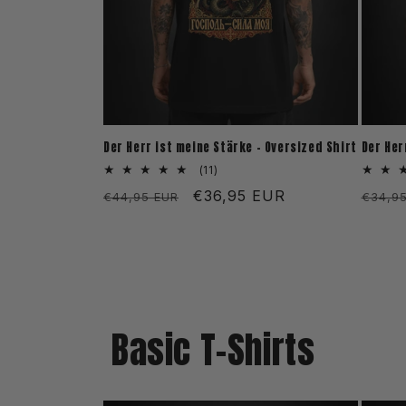
Der Herr ist meine Stärke - Oversized Shirt
Der Her
11
(11)
Bewertungen
Normaler
Verkaufspreis
€36,95 EUR
Norm
€44,95 EUR
€34,9
insgesamt
Preis
Preis
Basic T-Shirts