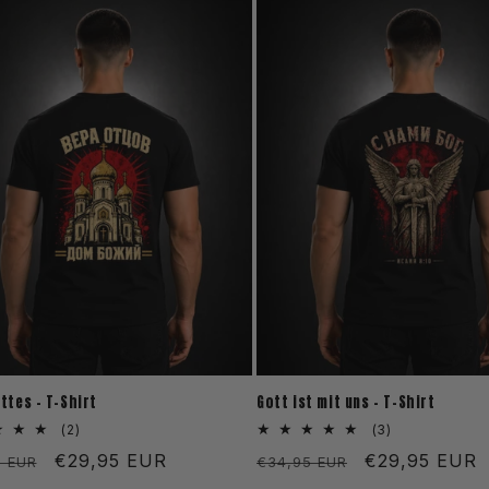
ttes - T-Shirt
Gott ist mit uns - T-Shirt
2
3
(2)
(3)
Bewertungen
Bewertungen
aler
Verkaufspreis
€29,95 EUR
Normaler
Verkaufsprei
€29,95 EUR
5 EUR
€34,95 EUR
insgesamt
insgesamt
Preis