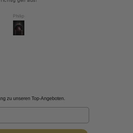
 das T-Shirt gefreut!
Anastasia
Maxim
gang zu unseren Top-Angeboten.