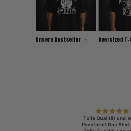
Unsere Bestseller
Oversized T-
Tolle Qualität und super
Stylisch
Passform! Das Shirt fühlt
Sieht sehr gut a