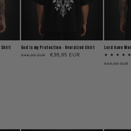
 Shirt
God is my Protection - Oversized Shirt
Lord have Mer
Normaler
Verkaufspreis
€36,95 EUR
€44,95 EUR
Preis
s
Normaler
€44,95 EUR
Preis