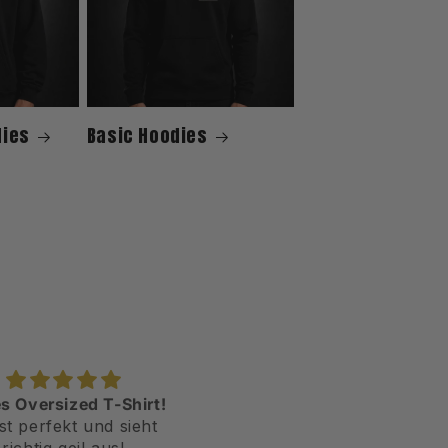
dies
Basic Hoodies
Mega
Top
Freund hat sich mega
Das Shirt sieht mega aus