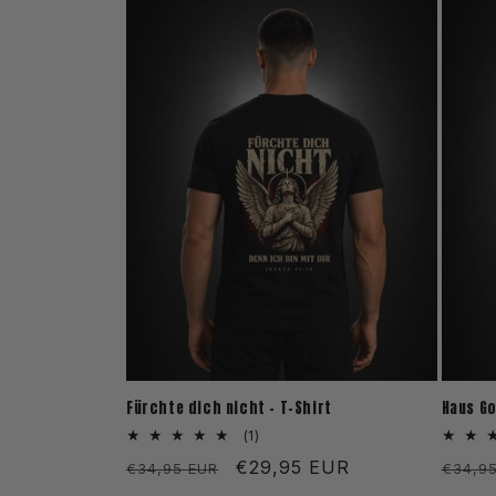
Fürchte dich nicht - T-Shirt
Haus Go
1
(1)
Bewertungen
Normaler
Verkaufspreis
€29,95 EUR
Norm
€34,95 EUR
€34,9
insgesamt
Preis
Preis