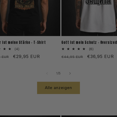
r ist meine Stärke - T-Shirt
Gott ist mein Schutz - Oversized
4
6
(4)
(6)
Bewertungen
Bewertungen
aler
Verkaufspreis
€29,95 EUR
Normaler
Verkaufsprei
€36,95 EUR
5 EUR
€44,95 EUR
insgesamt
insgesamt
Preis
von
1
/
5
Alle anzeigen