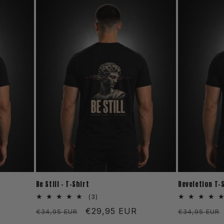
Be Still - T-Shirt
Reveletion T-
3
(3)
Bewertungen
s
Normaler
Verkaufspreis
€29,95 EUR
Normaler
€34,95 EUR
€34,95 EUR
insgesamt
Preis
Preis