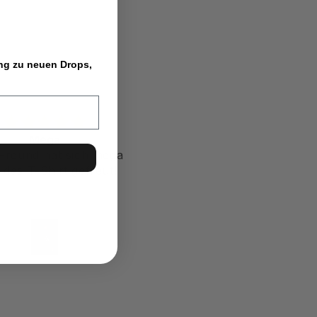
ang zu neuen Drops,
Top
Mein neues Lieblingsshi
Shirt sieht mega aus!
Top
Maxim
Peter