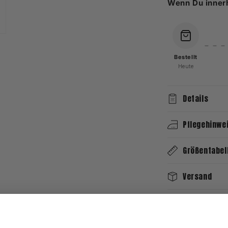
Wenn Du inner
Bestellt
Heute
Details
Pflegehinwe
Größentabel
Versand