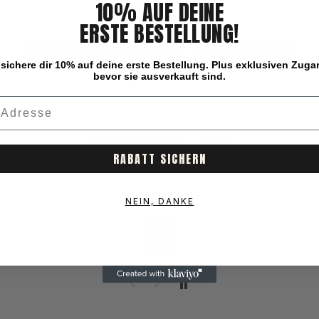
10% AUF DEINE
ERSTE BESTELLUNG!
Lassen Sie Kunden für uns sprechen
sichere dir 10% auf deine erste Bestellung. Plus exklusiven Zug
bevor sie ausverkauft sind.
aus 138 Bewertungen
hirt!
Mega
ieht
Mein Freund hat sich mega
Das 
RABATT SICHERN
über das T-Shirt gefreut!
NEIN, DANKE
Anastasia