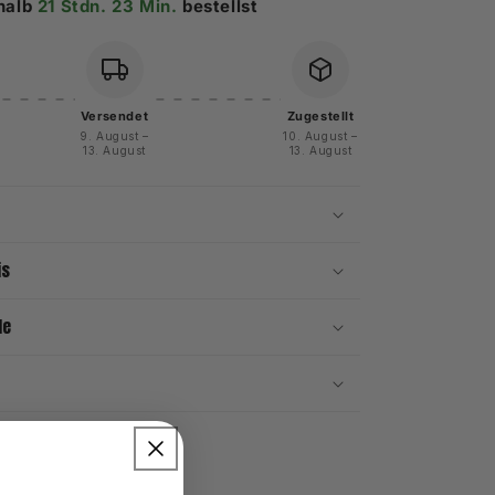
halb
21 Stdn. 23 Min.
bestellst
Versendet
Zugestellt
9. August –
10. August –
13. August
13. August
is
le