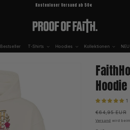
Kostenloser Versand ab 50€
Bestseller
T-Shirts
Hoodies
Kollektionen
NEU
FaithH
Hoodie
1
Normaler
€64,95 EUR
Preis
Versand
wird beim