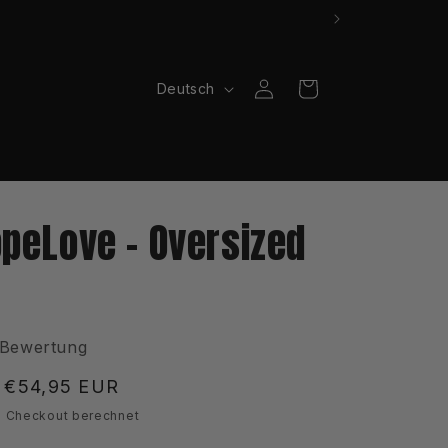
S
Einloggen
Warenkorb
Deutsch
p
r
a
c
opeLove - Oversized
h
e
 Bewertung
Verkaufspreis
€54,95 EUR
 Checkout berechnet