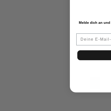
Melde dich an und 
Email
Stylisch
Geiles Oversized T-S
Sieht sehr gut aus
Passt perfekt und s
richtig geil aus!
Leon
Philip